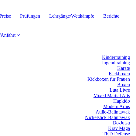
Preise
Prüfungen
Lehrgänge/Wettkämpfe
Berichte
/Anfahrt
Kindertraining
Jugendtraining
Karate
Kickboxen
Kickboxen für Frauen
Boxen
Luta Livre
Mixed Martial Arts
Hapkido
Modern Arnis
Atillo-Balintawak
Nickelstick-Balintawak
Bo-Jutsu
Krav Maga
TKD Defense